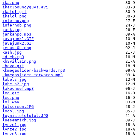
ika.png
ikac3bouncyguys.avi
ikalol.gif
ikalol.png
inferno.png
infernob.png
jack.jpg
jankanpo.mp3
javajunk1.GIF
javajunk2.GIF
jesusLOL.png
kash.jpg
kd-eb.mp3
kh3villain.png
khavo.gif
kkmegaslider-backwards.mp3
kkmegaslider-forwards.mp3
labels.jpg
labels2.jpg
lakecheef.mp3
leo.gif
leo.png
lol.wav
lolscreen.JPG
loool.jpg
loynislolololol.JPG
luesammich.jpg
lynze1.jpg
lynze2.jpg
lynze3.jpg