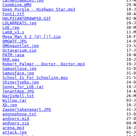
CarmenJammies.jpg
Copmbine.WMV
Deep Purple - Highway Star.mp3
Font1.ttf
HALPICANTDRAWPSO.GIF
LOLARREATS.jpg
LUE.rep
Lab8_v3.s
Mega Man X 2 (U) [!].zip
OMGWTF.JPG
OMGgauntlet.jpg
Octavarium.zip
PATM.java
RKR.wav
Robert Palmer - Doctor, Doctor.mp3
SamusClose.jpg
SamusFace.jpg
School Is For Schooling.mov
ShinerTyebo.jpg
Songs_for_LUE.rar
TenantApp.JPG
WarIsHell.txt
Willow.rar
XD.jpg
Zappertakenapart.JPG
agonophone.txt
andypro.mid
andypro.zip
arena.mp3
attack.jpg