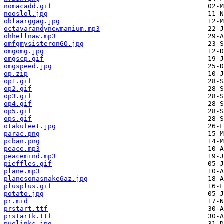
nomacadd.gif
nooslol.jpg
oblaarggag.jpg
octavarandynewmanium.mp3
ohhellnaw.mp3
omfgmysisteronGO.jpg
omgomg.jpg
omgscp.gif
omgspeed.jpg
op.zip
op1.gif
op2.gif
op3.gif
op4.gif
op5.gif
ops.gif
otakufeet.jpg
parac.png
pcban.png
peace.mp3
peacemind.mp3
pieffles.gif
plane.mp3
planesonasnake6az.jpg
plusplus.gif
potato.jpg
pr.mid
prstart.ttf
prstartk.ttf
puelinks.jpg