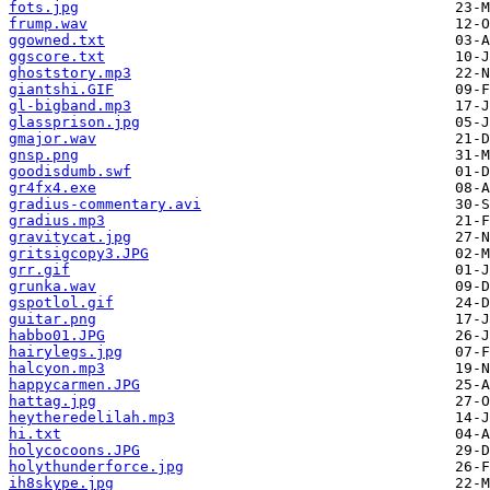
fots.jpg
frump.wav
ggowned.txt
ggscore.txt
ghoststory.mp3
giantshi.GIF
gl-bigband.mp3
glassprison.jpg
gmajor.wav
gnsp.png
goodisdumb.swf
gr4fx4.exe
gradius-commentary.avi
gradius.mp3
gravitycat.jpg
gritsigcopy3.JPG
grr.gif
grunka.wav
gspotlol.gif
guitar.png
habbo01.JPG
hairylegs.jpg
halcyon.mp3
happycarmen.JPG
hattag.jpg
heytheredelilah.mp3
hi.txt
holycocoons.JPG
holythunderforce.jpg
ih8skype.jpg