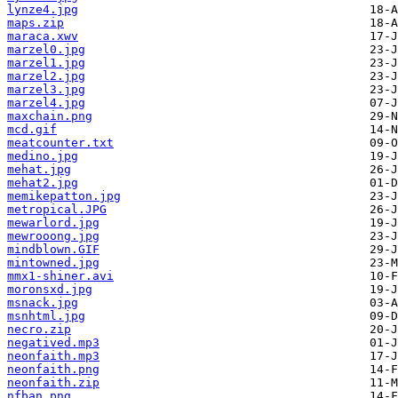
lynze4.jpg
maps.zip
maraca.xwv
marzel0.jpg
marzel1.jpg
marzel2.jpg
marzel3.jpg
marzel4.jpg
maxchain.png
mcd.gif
meatcounter.txt
medino.jpg
mehat.jpg
mehat2.jpg
memikepatton.jpg
metropical.JPG
mewarlord.jpg
mewrooong.jpg
mindblown.GIF
mintowned.jpg
mmx1-shiner.avi
moronsxd.jpg
msnack.jpg
msnhtml.jpg
necro.zip
negatived.mp3
neonfaith.mp3
neonfaith.png
neonfaith.zip
nfban.png