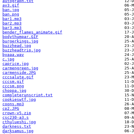
autograph.txt
av3.gif
ban.jpg
ban.png
bar1.mp3
bar2.mp3
bar3.mp3
bender_flames_animate.gif
bodythumpar.GIF
burgerkings.jpg
buzzhead.jpg
buzzheadtrip.jpg
byaaa.wav
c.jpg
caprice.jpg
carmengreen.jpg
carmenside.JPG
cccsalute.gif
cccsm.gif
cccsm.png
choppa.jpg
completerunscript.txt
cookieswtf.jpg
coons.mp3
cp2.JPG
crown-v5.zip
csc230-a3.s
cthulueshi.jpg
darkness.txt
darksamus.jpg