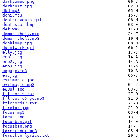
darksamus.png
darksuit.jpg
dbd.mp3
dchi.mp3
deathreveals.gif
deathstar.bmp
def.wav
demon-shell.mid
demon-shell.mp3
desklamp.jpg
duzntwork.gif
elly.jpg
emo1.jpg
emo2.jpg
emo3.jpg
engage.mp3
es.jpg
evilmagic.jpg
evilmagic.mp3
ew3ul.jpg
ffl-dod-s.rar
ffl-dod-v5-yc.mp3
fflchords2.txt
firefox.jpg
focus.mp3
focus.png
focusban.gif
focusban.png
forchronur.mp3
forsaken-lyrics.txt