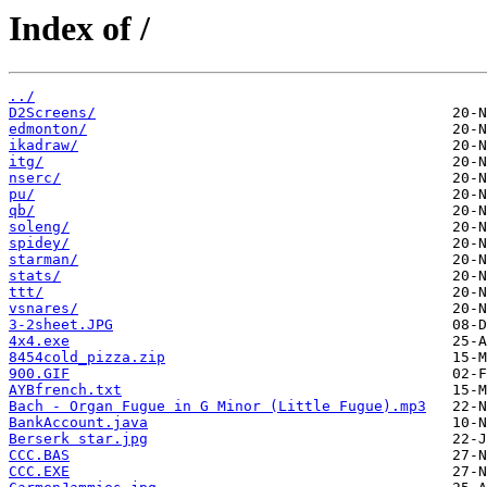
Index of /
../
D2Screens/
edmonton/
ikadraw/
itg/
nserc/
pu/
qb/
soleng/
spidey/
starman/
stats/
ttt/
vsnares/
3-2sheet.JPG
4x4.exe
8454cold_pizza.zip
900.GIF
AYBfrench.txt
Bach - Organ Fugue in G Minor (Little Fugue).mp3
BankAccount.java
Berserk star.jpg
CCC.BAS
CCC.EXE